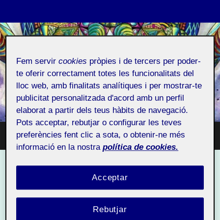
GEMMA MIRANDA
Fem servir
cookies
pròpies i de tercers per poder-
GALINDO
te oferir correctament totes les funcionalitats del
lloc web, amb finalitats analítiques i per mostrar-te
Espai Personal
publicitat personalitzada d'acord amb un perfil
elaborat a partir dels teus hàbits de navegació.
Pots acceptar, rebutjar o configurar les teves
preferències fent clic a sota, o obtenir-ne més
Toggle
Toggle
search
informació en la nostra
política de cookies.
mobile
field
menu
ArtFolio
Acceptar
Privada
Rebutjar